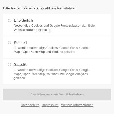
Bitte treffen Sie eine Auswahl um fortzufahren
upport
Get in touch
Home
Ziele/Aufgaben
Mitglied werden
Mi
Erforderlich
Notwendige Cookies und Google Fonts zulassen damit die
em ipsum dolor sit amet:
Cybersteel Inc.
Website korrekt funktioniert
376-293 City Road, Suite
San Francisco, CA 94102
Komfort
24h
Es werden notwendige Cookies, Google Fonts, Google
Maps, OpenStreetMap und Youtube geladen
Have any question
/ 365days
+44 1234 567 890
Statistik
Drop us a line
Es werden notwendige Cookies, Google Fonts, Google
Maps, OpenStreetMap, Youtube und Google Analytics
info@yourdomain.c
geladen
offer support for our customers
 - Fri 8:00am - 5:00pm
(GMT +1)
EINSCHAFT NE
Datenschutz
Impressum
Weitere Informationen