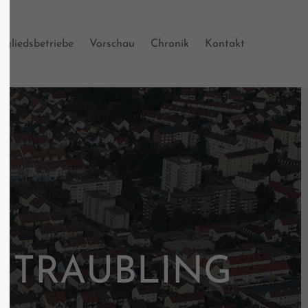
tgliedsbetriebe
Vorschau
Chronik
Kontakt
 600
s?
om
UTRAUBLING