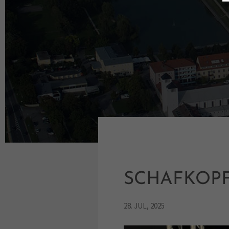
Lorem ipsum dolor sit amet,
consectetuer adipiscing elit.
Aenean commodo ligula eget dolor.
Aenean massa. Cum sociis natoque
penatibus et magnis dis parturient
montes, nascetur ridiculus mus. Donec
quam felis, ultricies nec.
SCHAFKOPF
28. JUL, 2025