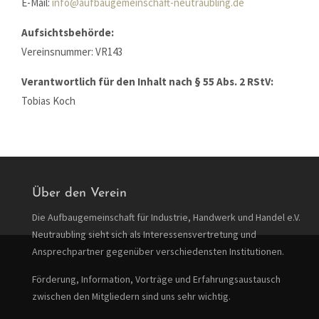
Drop us a line
E-Mail:
info@aufbaugemeinschaft-neutraubling.de
info@yourdomain.com
Aufsichtsbehörde:
About us
Vereinsnummer: VR143
Lorem ipsum dolor sit amet, consectetuer
Verantwortlich für den Inhalt nach § 55 Abs. 2 RStV:
adipiscing elit.
Tobias Koch
Aenean commodo ligula eget dolor. Aenean massa.
Cum sociis natoque penatibus et magnis dis parturient
montes, nascetur ridiculus mus. Donec quam felis,
ultricies nec.
Über den Verein
Die Aufbaugemeinschaft für Industrie, Handwerk und Handel e.V.
Neutraubling sieht sich als Interessensvertretung und
Ansprechpartner gegenüber verschiedensten Institutionen.
Förderung, Information, Vorträge und Erfahrungsaustausch
zwischen den Mitgliedern sind uns sehr wichtig.