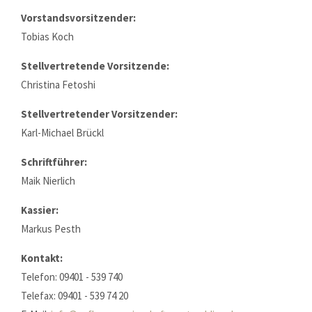
Lorem ipsum dolor sit amet:
Vorstandsvorsitzender:
Tobias Koch
24h
/ 365days
Stellvertretende Vorsitzende:
Christina Fetoshi
Stellvertretender Vorsitzender:
We offer support for our customers
Mon - Fri 8:00am - 5:00pm
(GMT +1)
Karl-Michael Brückl
Schriftführer:
Get in touch
Maik Nierlich
Cybersteel Inc.
376-293 City Road, Suite 600
Kassier:
San Francisco, CA 94102
Markus Pesth
Kontakt:
Have any questions?
Telefon: 09401 - 539 740
+44 1234 567 890
Telefax: 09401 - 539 74 20