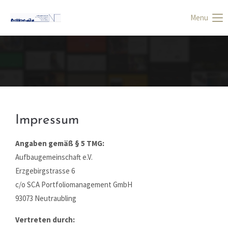
Menu
Login
Benutzername
Passwort
Impressum
Angaben gemäß § 5 TMG:
Anmelden
Aufbaugemeinschaft e.V.
Erzgebirgstrasse 6
c/o SCA Portfoliomanagement GmbH
Register
|
Lost your password?
93073 Neutraubling
Support
Vertreten durch: