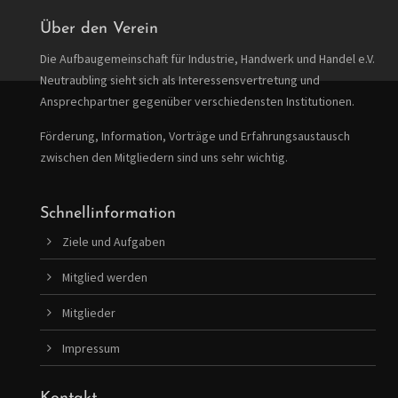
Lorem ipsum dolor sit amet:
Über den Verein
Die Aufbaugemeinschaft für Industrie, Handwerk und Handel e.V.
24h
/ 365days
Neutraubling sieht sich als Interessensvertretung und
Ansprechpartner gegenüber verschiedensten Institutionen.
Förderung, Information, Vorträge und Erfahrungsaustausch
We offer support for our customers
zwischen den Mitgliedern sind uns sehr wichtig.
Mon - Fri 8:00am - 5:00pm
(GMT +1)
Get in touch
Schnellinformation
Ziele und Aufgaben
Cybersteel Inc.
376-293 City Road, Suite 600
Mitglied werden
San Francisco, CA 94102
Mitglieder
Have any questions?
Impressum
+44 1234 567 890