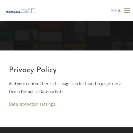
Menu
Login
Benutzername
Passwort
Privacy Policy
Add your content here. This page can be found in pagetree >
Anmelden
Demo Default > Datenschutz.
Data protection settings.
Register
|
Lost your password?
Support