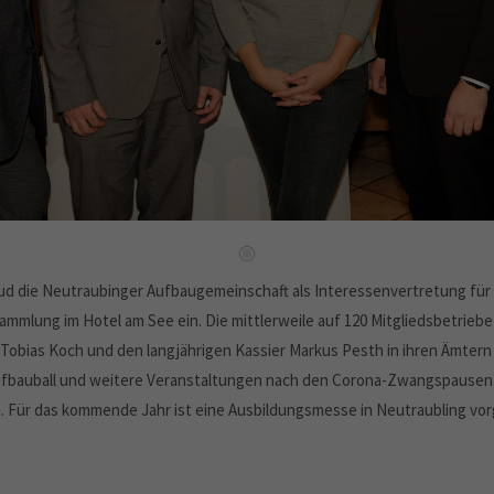
lud die Neutraubinger Aufbaugemeinschaft als Interessenvertretung für
sammlung im Hotel am See ein. Die mittlerweile auf 120 Mitgliedsbetri
n Tobias Koch und den langjährigen Kassier Markus Pesth in ihren Ämt
ufbauball und weitere Veranstaltungen nach den Corona-Zwangspausen 
 Für das kommende Jahr ist eine Ausbildungsmesse in Neutraubling vo