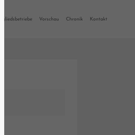
tgliedsbetriebe
Vorschau
Chronik
Kontakt
 600
s?
om