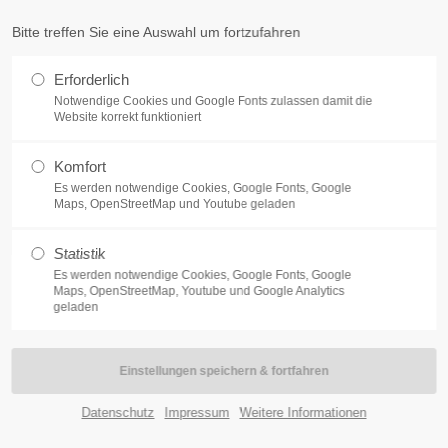
Bitte treffen Sie eine Auswahl um fortzufahren
upport
Get in touch
Home
Ziele/Aufgaben
Mitglied werden
Mi
Erforderlich
Notwendige Cookies und Google Fonts zulassen damit die
em ipsum dolor sit amet:
Cybersteel Inc.
Website korrekt funktioniert
376-293 City Road, Suite
San Francisco, CA 94102
Komfort
24h
Es werden notwendige Cookies, Google Fonts, Google
Maps, OpenStreetMap und Youtube geladen
Have any question
/ 365days
+44 1234 567 890
Statistik
Drop us a line
Es werden notwendige Cookies, Google Fonts, Google
Maps, OpenStreetMap, Youtube und Google Analytics
info@yourdomain.c
geladen
offer support for our customers
 - Fri 8:00am - 5:00pm
(GMT +1)
Datenschutz
Impressum
Weitere Informationen
ng am 23.11.2023