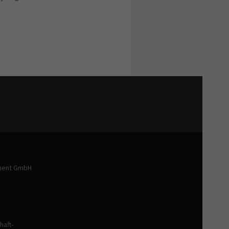
.
ment GmbH
aft-