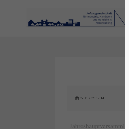
Login
S
Benutzername
Lor
Passwort
Anmelden
We 
27.11.2023 17:14
Mon
Register
|
Lost your password?
About us
Jahreshauptversammlu