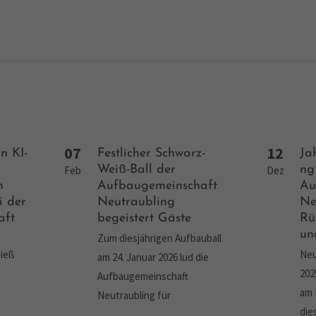
07
12
n KI-
Festlicher Schwarz-
Ja
Weiß-Ball der
ng
Feb
Dez
m
Aufbaugemeinschaft
Au
i der
Neutraubling
Ne
aft
begeistert Gäste
Rü
un
Zum diesjährigen Aufbauball
tieß
Neu
am 24. Januar 2026 lud die
202
Aufbaugemeinschaft
am 
Neutraubling für
die