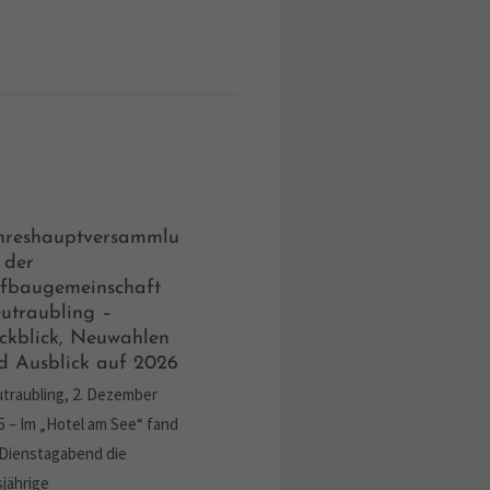
hreshauptversammlu
 der
fbaugemeinschaft
utraubling –
ckblick, Neuwahlen
d Ausblick auf 2026
traubling, 2. Dezember
5 – Im „Hotel am See“ fand
Dienstagabend die
sjährige