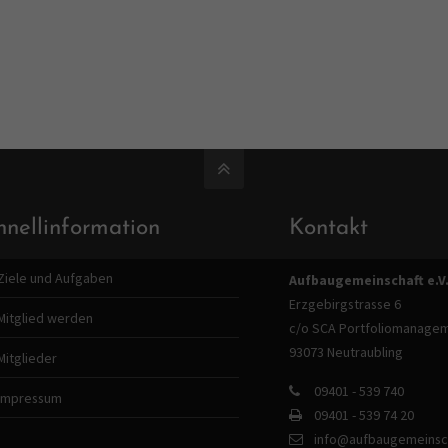
hnellinformation
Kontakt
Ziele und Aufgaben
Aufbaugemeinschaft e.V
Erzgebirgstrasse 6
Mitglied werden
c/o SCA Portfoliomanage
93073 Neutraubling
Mitglieder
09401 - 539 740
Impressum
09401 - 539 74 20
info@aufbaugemeinsch