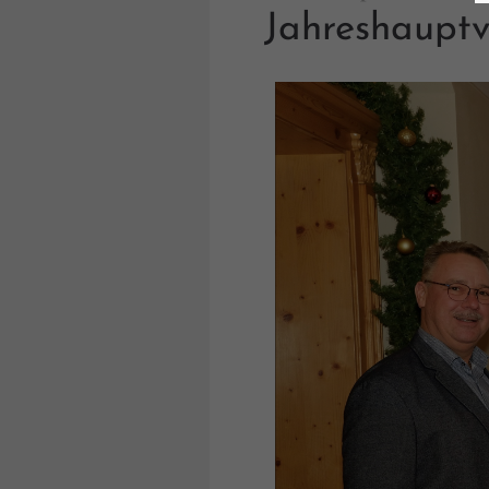
Lorem ipsum dolor sit amet,
Jahreshaupt
consectetuer adipiscing elit.
Aenean commodo ligula eget dolor.
Aenean massa. Cum sociis natoque
penatibus et magnis dis parturient
montes, nascetur ridiculus mus. Donec
quam felis, ultricies nec.
Zurück